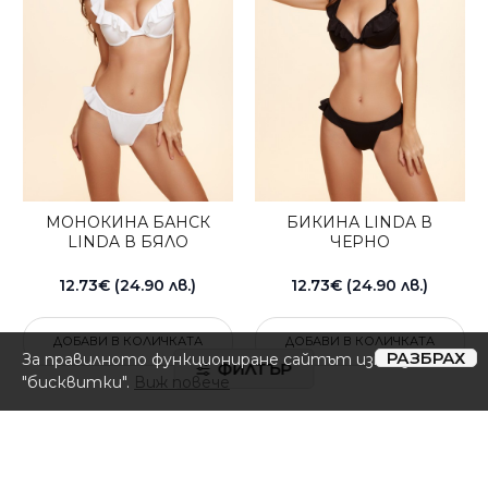
МОНОКИНА БАНСК
БИКИНА LINDA В
LINDA В БЯЛО
ЧЕРНО
12.73€ (24.90 лв.)
12.73€ (24.90 лв.)
ДОБАВИ В КОЛИЧКАТА
ДОБАВИ В КОЛИЧКАТА
РАЗБРАХ
За правилното функциониране сайтът използвa
ФИЛТЪР
"бисквитки".
Виж повече