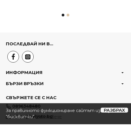
ПОСЛЕДВАЙ НИ В...
ИНФОРМАЦИЯ
БЪРЗИ ВРЪЗКИ
СВЪРЖЕТЕ СЕ С НАС
0896348480
РАЗБРАХ
За правилното функциониране сайтът използвa
office@belyoto.bg
"бисквитки".
Виж повече