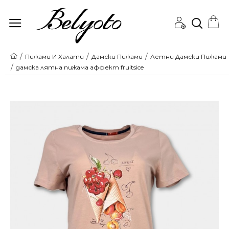
Онлайн
Пижами И Халати
Дамски Пижами
Летни Дамски Пижами
дамска лятна пижама аффект fruitsice
магазин
за
Пижами
и
Бански