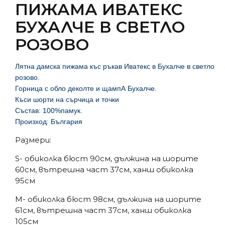
ПИЖАМА ИВАТЕКС
БУХАЛЧЕ В СВЕТЛО
РОЗОВО
Лятна дамска пижама къс ръкав Иватекс в Бухалче в светло
розово.
Горница с обло деколте и щампА Бухалче.
Къси шорти на сърчица и точки
Състав: 100%памук.
Произход: България
Размери:
S- обиколка бюст 90см, дължина на шорите
60см, вътрешна част 37см, ханш обиколка
95см
М- обиколка бюст 98см, дължина на шорите
61см, вътрешна част 37см, ханш обиколка
105см