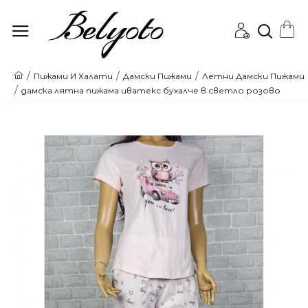
Онлайн
Пижами И Халати
Дамски Пижами
Летни Дамски Пижами
дамска лятна пижама иватекс бухалче в светло розово
магазин
за
Пижами
и
Бански