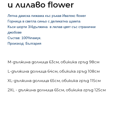
и лилаво flower
Лятна дамска пижама къс ръкав Иватекс flower
Горница в светла синьо с деликатна щампа
Къси шорти 3/4дължина в лилав цвят със странични
джобове
Състав: 100%памук.
Произход: България
M-дължина долница 63см, обикика гръд 98см
L-дължина долница 64см, обикика гръд 108см
XL-дължина долница 65см, обикика гръд 115см
2XL - дължина долница 65см, обикика гръд 125см