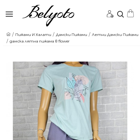
Онлайн
Пижами И Халати
Дамски Пижами
Летни Дамски Пижами
дамска лятна пижама в flower
магазин
за
Пижами
и
Бански