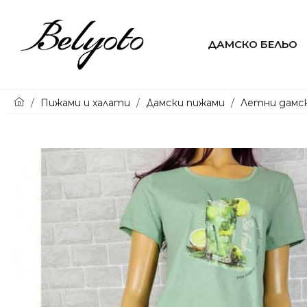
ДАМСКО БЕЛЬО
Онлайн
Пижами и халати
Дамски пижами
Летни дамс
магазин
за
Пижами
и
Бански