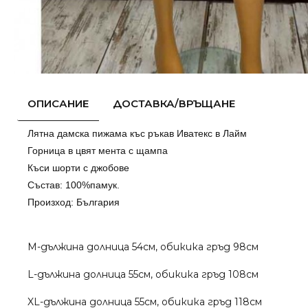
ОПИСАНИЕ
ДОСТАВКА/ВРЪЩАНЕ
Лятна дамска пижама къс ръкав Иватекс в Лайм
Горница в цвят мента с щампа
Къси шорти с джобове
Състав: 100%памук.
Произход: България
M-дължина долница 54см, обикика гръд 98см
L-дължина долница 55см, обикика гръд 108см
XL-дължина долница 55см, обикика гръд 118см