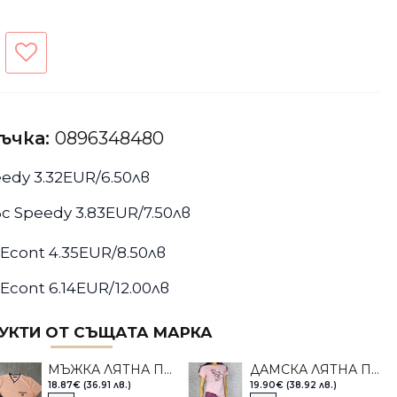
ръчка:
0896348480
edy 3.32EUR/6.50лв
с Speedy 3.83EUR/7.50лв
Econt 4.35EUR/8.50лв
Econt 6.14EUR/12.00лв
УКТИ ОТ СЪЩАТА МАРКА
МЪЖКА ЛЯТНА ПИЖАМА ИВАТЕКС СЪМГА И СИНЬО
ДАМСКА ЛЯТНА ПИЖАМА ИВАТЕКС FRIENDS
18.87€ (36.91 лв.)
19.90€ (38.92 лв.)