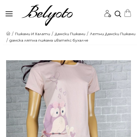
Онлайн
Пижами И Халати
Дамски Пижами
Летни Дамски Пижами
дамска лятна пижама иватекс бухалче
магазин
за
Пижами
и
Бански