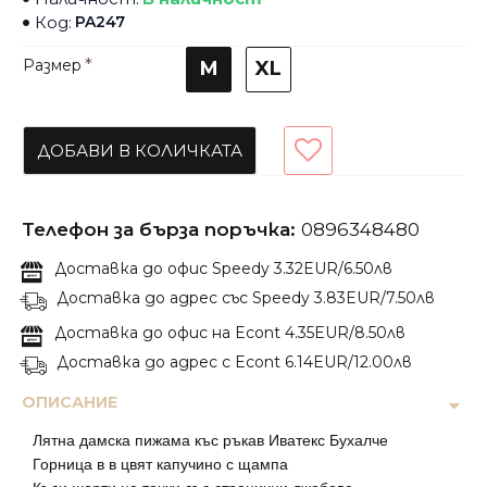
Код:
PA247
Размер
M
XL
ДОБАВИ В КОЛИЧКАТА
Телефон за бърза поръчка:
0896348480
Доставка до офис Speedy 3.32EUR/6.50лв
Доставка до адрес със Speedy 3.83EUR/7.50лв
Доставка до офис на Econt 4.35EUR/8.50лв
Доставка до адрес с Econt 6.14EUR/12.00лв
ОПИСАНИЕ
Лятна дамска пижама къс ръкав Иватекс Бухалче
Горница в в цвят капучино с щампа