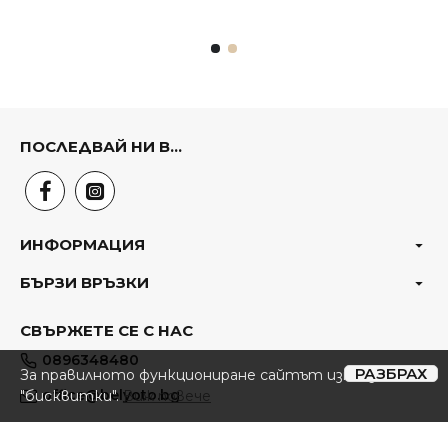
ПОСЛЕДВАЙ НИ В...
ИНФОРМАЦИЯ
БЪРЗИ ВРЪЗКИ
СВЪРЖЕТЕ СЕ С НАС
0896348480
РАЗБРАХ
За правилното функциониране сайтът използвa
office@belyoto.bg
"бисквитки".
Виж повече