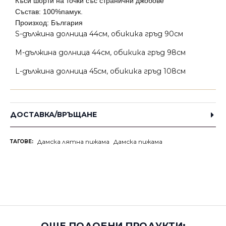
Къси шорти на точки със странични джобове
Състав: 100%памук.
Произход: България
S-дължина долница 44см, обикика гръд 90см
M-дължина долница 44см, обикика гръд 98см
L-дължина долница 45см, обикика гръд 108см
ДОСТАВКА/ВРЪЩАНЕ
Дамска лятна пижама
Дамска пижама
ТАГОВЕ: