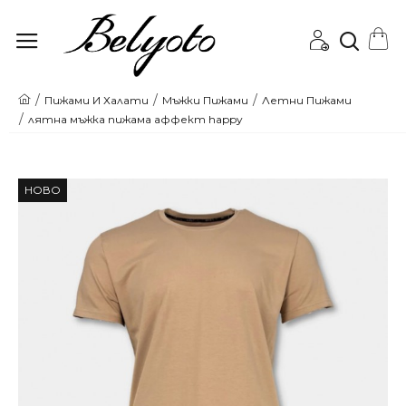
Онлайн
Пижами И Халати
Мъжки Пижами
Летни Пижами
лятна мъжка пижама аффект happy
магазин
за
НОВО
Пижами
и
Бански