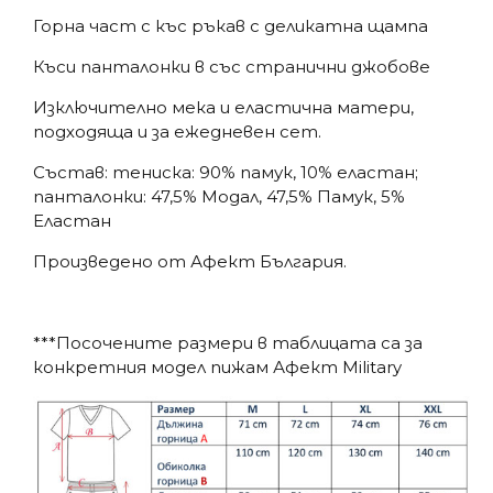
Горна част с къс ръкав с деликатна щампа
Къси панталонки в със странични джобове
Изключително мека и еластична матери,
подходяща и за ежедневен сет.
Състав: тениска: 90% памук, 10% еластан;
панталонки: 47,5% Модал, 47,5% Памук, 5%
Еластан
Произведено от Афект България.
***Посочените размери в таблицата са за
конкретния модел пижам Афект Military