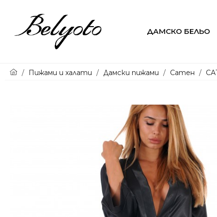
ДАМСКО БЕЛЬО
Онлайн
Пижами и халати
Дамски пижами
Сатен
СА
магазин
за
Пижами
и
Бански